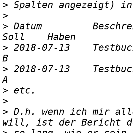
>
>
>
 Datum		Beschreibung	Konto	Gegenkonto	
>
 2018-07-13	Testbuchung		A		
>
 2018-07-13	Testbuchung		B		
>
>
>
 D.h. wenn ich mir all