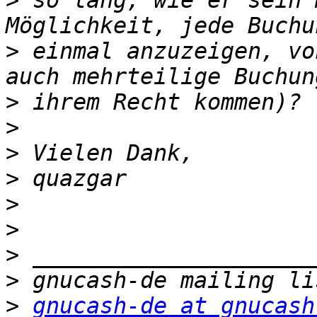
>
 so lang, wie er sein 
>
 einmal anzuzeigen, vo
>
>
>
>
>
>
>
>
>
gnucash-de at gnucash