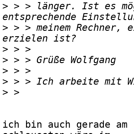
>
 > > länger. Ist es mö
>
 > > meinem Rechner, e
>
>
>
>
>
ich bin auch gerade am 