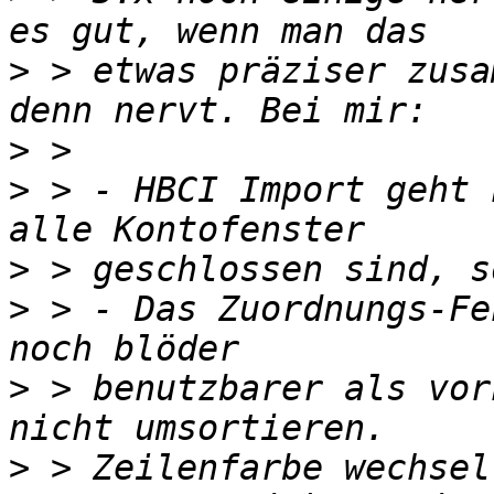
>
 > etwas präziser zusa
>
>
 > - HBCI Import geht 
>
>
 > - Das Zuordnungs-Fe
>
 > benutzbarer als vor
>