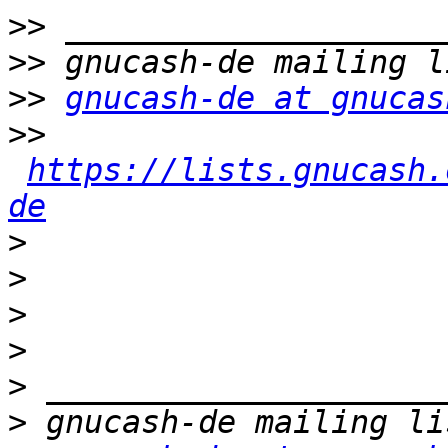
>>
>>
>>
gnucash-de at gnucas
>>
https://lists.gnucash.
de
>
>
>
>
>
>