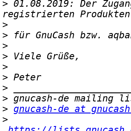
>
 01.08.2019: Der Zugan
>
>
>
>
>
>
>
>
>
gnucash-de at gnucash
>
https://lists.gnucash.