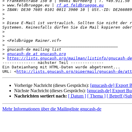
>
>
 www.feldbruegge.eu | 
rf at feldbruegge.eu
>
>
>
>
 Diese E-Mail ist vertraulich. Sollten Sie nicht der r
>
>
>
>
>
>
gnucash-de at gnucash.org
>
https://lists.gnucash.org/mailman/listinfo/gnucash-de
-------------- nächster Teil --------------

Ein Dateianhang mit HTML-Daten wurde abgetrennt...

URL: <
http://lists.gnucash.org/pipermail/gnucash-de/att
Vorherige Nachricht (dieses Gesprächs):
[gnucash-de] Export 
Nächste Nachricht (dieses Gesprächs):
[gnucash-de] Export Bu
Nachrichten sortiert nach:
[ Datum ]
[ Thema ]
[ Betreff (Sub
Mehr Informationen über die Mailingliste gnucash-de