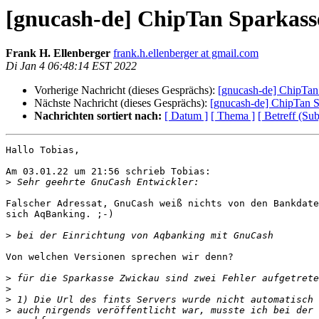
[gnucash-de] ChipTan Sparkass
Frank H. Ellenberger
frank.h.ellenberger at gmail.com
Di Jan 4 06:48:14 EST 2022
Vorherige Nachricht (dieses Gesprächs):
[gnucash-de] ChipTan
Nächste Nachricht (dieses Gesprächs):
[gnucash-de] ChipTan S
Nachrichten sortiert nach:
[ Datum ]
[ Thema ]
[ Betreff (Sub
Hallo Tobias,

Am 03.01.22 um 21:56 schrieb Tobias:

>
Falscher Adressat, GnuCash weiß nichts von den Bankdate
sich AqBanking. ;-)

>
Von welchen Versionen sprechen wir denn?

>
>
>
>