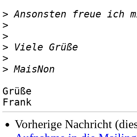
>
>
>
>
>
>
Grüße

Vorherige Nachricht (die