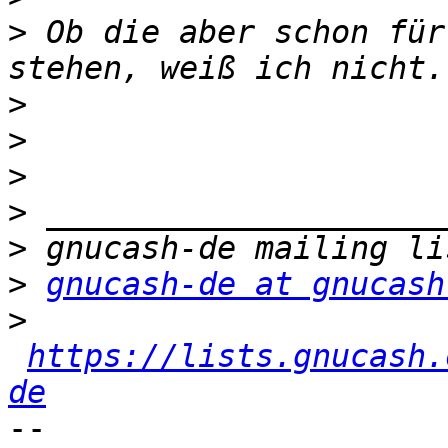
>
 Ob die aber schon für
>
>
>
>
>
>
gnucash-de at gnucash
>
https://lists.gnucash.
de
-- 
