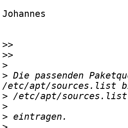
Johannes

>>
>>
>
>
 Die passenden Paketqu
>
>
>
>