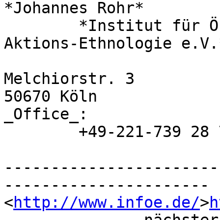
*Johannes Rohr* 	Project coordinator

	*Institut für Ökologie und

Aktions-Ethnologie e.V.*
Melchiorstr. 3 	

50670 Köln

_Office_:

	+49-221-739 28 71

-----------------------
----------------------

<
http://www.infoe.de/
>
h