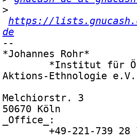
>
https://lists.gnucash.
de
-- 

*Johannes Rohr* 	Project coordinator

	*Institut für Ökologie und

Aktions-Ethnologie e.V.*
Melchiorstr. 3 	

50670 Köln

_Office_:

	+49-221-739 28 71
