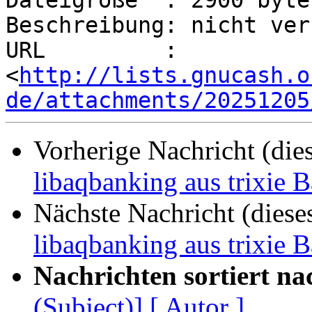
Dateigröße  : 2900 bytes
Beschreibung: nicht ver
URL         : 
<
http://lists.gnucash.o
de/attachments/20251205
Vorherige Nachricht (die
libaqbanking aus trixie 
Nächste Nachricht (diese
libaqbanking aus trixie 
Nachrichten sortiert na
(Subject)]
[ Autor ]