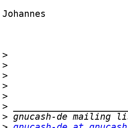
Johannes

>
>
>
>
>
>
>
>
gnucash-de at gnucash