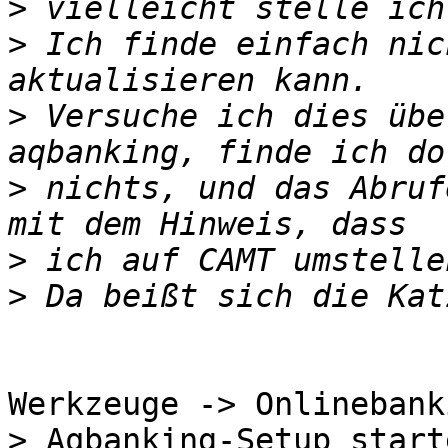
>
>
 Ich finde einfach nic
>
 Versuche ich dies übe
>
 nichts, und das Abruf
>
>
Werkzeuge -> Onlinebank
> Aqbanking-Setup starte