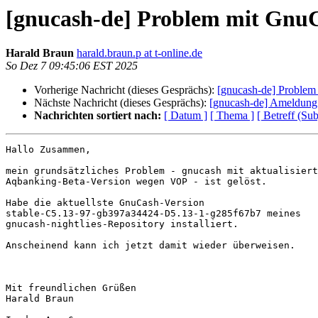
[gnucash-de] Problem mit GnuC
Harald Braun
harald.braun.p at t-online.de
So Dez 7 09:45:06 EST 2025
Vorherige Nachricht (dieses Gesprächs):
[gnucash-de] Problem
Nächste Nachricht (dieses Gesprächs):
[gnucash-de] Ameldung
Nachrichten sortiert nach:
[ Datum ]
[ Thema ]
[ Betreff (Sub
Hallo Zusammen,

mein grundsätzliches Problem - gnucash mit aktualisiert
Aqbanking-Beta-Version wegen VOP - ist gelöst.

Habe die aktuellste GnuCash-Version 

stable-C5.13-97-gb397a34424-D5.13-1-g285f67b7 meines 

gnucash-nightlies-Repository installiert.

Anscheinend kann ich jetzt damit wieder überweisen.

Mit freundlichen Grüßen

Harald Braun
