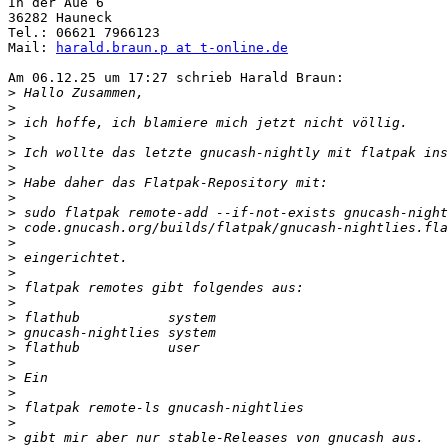
In der Aue 6

36282 Hauneck

Tel.: 06621 7966123

Mail: 
harald.braun.p at t-online.de
Am 06.12.25 um 17:27 schrieb Harald Braun:

>
>
>
>
>
>
>
>
>
 sudo flatpak remote-add --if-not-exists gnucash-night
>
>
>
>
>
>
>
>
>
>
>
>
>
>
>