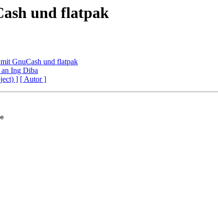
ash und flatpak
 mit GnuCash und flatpak
 an Ing Diba
ject) ]
[ Autor ]
e 
