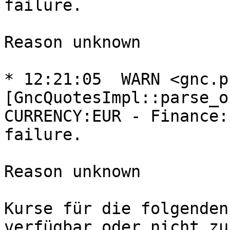
failure.

Reason unknown

* 12:21:05  WARN <gnc.p
[GncQuotesImpl::parse_o
CURRENCY:EUR - Finance:
failure.

Reason unknown

Kurse für die folgenden
verfügbar oder nicht zu