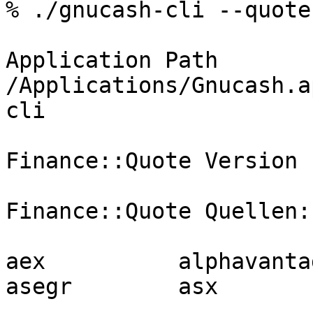
% ./gnucash-cli --quote
Application Path 
/Applications/Gnucash.a
cli

Finance::Quote Version 
Finance::Quote Quellen:

aex          alphavantage
asegr        asx
