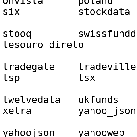
onvista      poland      
six          stockdata

stooq        swissfunddata        
tesouro_direto         
tradegate    tradeville   trea
tsp          tsx

twelvedata   ukfunds      un
xetra        yahoo_json

yahoojson    yahooweb  