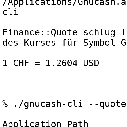
/Applications/Gnucash.a
cli

Finance::Quote schlug l
des Kurses für Symbol GB
1 CHF = 1.2604 USD

% ./gnucash-cli --quote
Application Path 