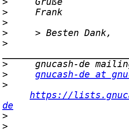
>
>
>
>
>
>
>
gnucash-de at gnu
>
https://lists.gnuc
de
>
>