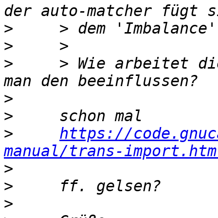
>
>
>
     > Wie arbeitet di
>
>
>
https://code.gnuc
manual/trans-import.htm
>
>
>