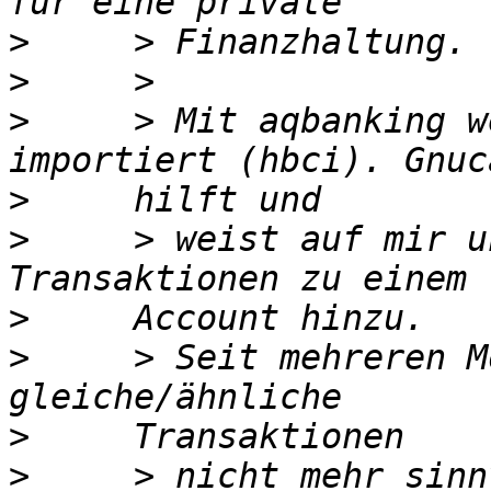
>
>
>
     > Mit aqbanking w
>
>
     > weist auf mir u
>
>
     > Seit mehreren M
>
>
     > nicht mehr sinn