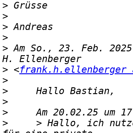
>
>
>
>
>
 Am So., 23. Feb. 2025
>
 <
frank.h.ellenberger 
>
>
>
>
>
     > Hallo, ich nutz