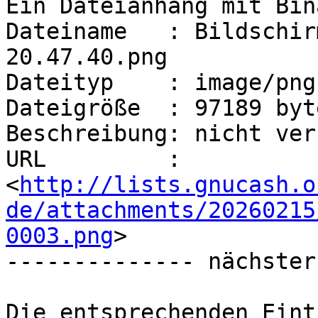
Ein Dateianhang mit Bin
Dateiname   : Bildschir
20.47.40.png

Dateityp    : image/png

Dateigröße  : 97189 byte
Beschreibung: nicht ver
URL         : 
<
http://lists.gnucash.o
de/attachments/20260215
0003.png
>

-------------- nächster
Die entsprechenden Eint