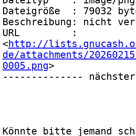
Dateityp    : image/png

Dateigröße  : 79032 byte
Beschreibung: nicht ver
URL         : 
<
http://lists.gnucash.o
de/attachments/20260215
0005.png
>

-------------- nächster
Könnte bitte jemand sch