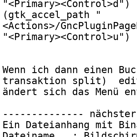
"<Primary><Control>d")

(gtk_accel_path "
<Actions>/GncPluginPage
"<Primary><Control>u")

Wenn ich dann einen Buc
transaktion split)  edi
ändert sich das Menü en
-------------- nächster
Ein Dateianhang mit Bin
Dateiname   : Bildschir