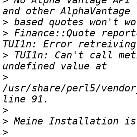
>
 No Alpha Vantage API 
>
>
 Finance::Quote report
>
 TUI1n: Can't call met
>
/usr/share/perl5/vendor
>
>
>