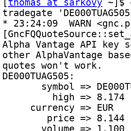
[
thomas at sarkovy
 ~]$ 
tradegate 'DE000TUAG505'
* 23:24:09  WARN <gnc.p
[GncFQQuoteSource::set_
Alpha Vantage API key s
other AlphaVantage based
quotes won't work.

DE000TUAG505:

       symbol => DE000TUAG505

         high => 8.174

     currency => EUR

        price => 8.144

       volume => 1.100
