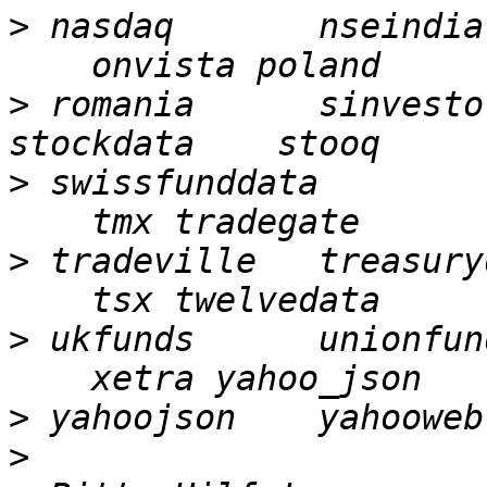
>
 nasdaq       nseindia
>
 romania      sinvesto
>
 swissfunddata        
>
 tradeville   treasury
>
 ukfunds      unionfun
>
>