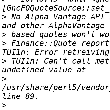
>
 No Alpha Vantage API 
>
>
 Finance::Quote report
>
 TUI1n: Can't call met
>
/usr/share/perl5/vendor
>