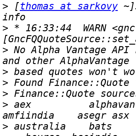
>
 [
thomas at sarkovy
 ~]
>
 * 16:33:44  WARN <gnc
>
 No Alpha Vantage API 
>
>
>
>
 aex          alphavan
>
 australia    bats    