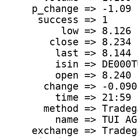
     p_change => -1.09

      success => 1

          low => 8.126

        close => 8.234

         last => 8.144

         isin => DE000TUAG505

         open => 8.240

       change => -0.090

         time => 21:59

       method => Tradegate

         name => TUI AG Namens-Aktien o.N.

     exchange => Tradegate
