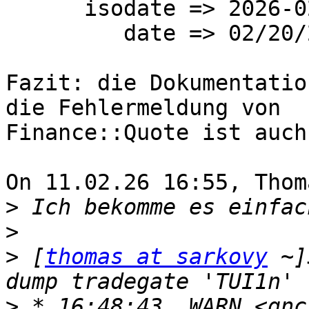
      isodate => 2026-02-20

         date => 02/20/2026

Fazit: die Dokumentatio
die Fehlermeldung von 

Finance::Quote ist auch
On 11.02.26 16:55, Thom
>
>
>
 [
thomas at sarkovy
 ~]
>
 * 16:48:43  WARN <gnc