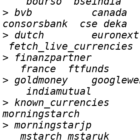
>
 bvb          canada  
>
 dutch        euronext
>
 finanzpartner        
>
 goldmoney    googlewe
>
 known_currencies     
>
 morningstarjp        