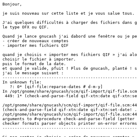
Bonjour,

je suis nouveau sur cette liste et je vous salue tous.

J'ai quelques difficultés à charger des fichiers dans g
le type OFX ou QIF.

Quand je lance gnucash j'ai dabord une fenêtre ou je pe
- créer de nouveaux comptes

- importer mes fichiers QIF

quand je choisis « importer mes fichiers QIF » j'ai alo
choisir le fichier à importer.

puis le format de la date.

et quand je valide, pfuit ! Plus de gnucash, planté ! s
j'ai le message suivant :

-------------------------------------------------------
In unknown file:

   ?: 0* [qif-file:reparse-dates # d-m-y]

In /opt/gnome/share/gnucash/scm/qif-import/qif-file.scm
 449: 1* (check-and-parse-field qif-xtn:date qif-xtn:se
/opt/gnome/share/gnucash/scm/qif-import/qif-file.scm:44
(check-and-parse-field qif-xtn:date qif-xtn:set-date! .
/opt/gnome/share/gnucash/scm/qif-import/qif-file.scm:44
arguments to #<procedure check-and-parse-field (getter 
checker formats parser objects printer on-error errorms
-------------------------------------------------------