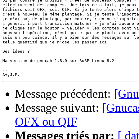
Si par contre je choisis « créer de nouveaux comptes » 
effectivement des comptes. Une fois cela fait, je peux 
fichiers soit OFX, soit QIF. Si je tente alors d'import
c'est à nouveau le même plantage. Si je tente l'importa
je n'ai pas de plantage, par contre, rien ne s'importe.
« generic import transaction matcher » je n'ai aucune é
je clique sur le bouton « valider » les comptes sont vi
nouveau l'opération, c'est guile qui se plante avec un 
suis un peu coincé. Il y a bien sûr des messages sur le
telle quantité que je n'ose les passer ici.

Des idées ?

Ma version de gnucah 1.8.0 sur SuSE Linux 8.2

-- 

Message précédent:
[Gnu
Message suivant:
[Gnucas
OFX ou QIF
Messages triés par:
[ da