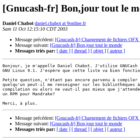
[Gnucash-fr] Bon,jour tout le 
Daniel Chabot
daniel.chabot at 9online.fr
Sam 11 Oct 12:15:10 CDT 2003
Message précédent:
[Gnucash-fr] Chargement de fichiers OFX
Message suivant:
[Gnucash-fr] Bon,jour tout le monde
Messages triés par:
[ date ]
[ thread ]
[ objet ]
[ auteur ]
Bonjour, je m'appelle Daniel Chabot. J'utilise GNUCash 
GNU Linux 9.1. J'espère que cette liste va bien fonctio
Petite question, n'étant pas encore parvenu à compiler 
quelqu'un peut-il me renseigner sur les bibliothèques à
compilation ou alors ne vaut-il pas mieux que j'attende
un RPM pour Mandrake?

Message précédent:
[Gnucash-fr] Chargement de fichiers OFX
Message suivant:
[Gnucash-fr] Bon,jour tout le monde
Messages triés par:
[ date ]
[ thread ]
[ objet ]
[ auteur ]