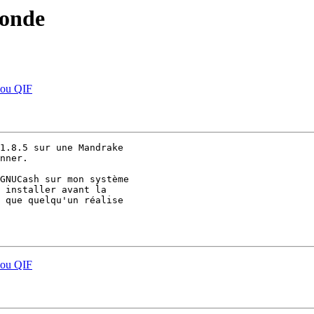
monde
 ou QIF
1.8.5 sur une Mandrake 

nner.

GNUCash sur mon système 

 installer avant la 

 que quelqu'un réalise 

 ou QIF