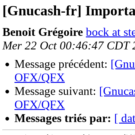
[Gnucash-fr] Import
Benoit Grégoire
bock at st
Mer 22 Oct 00:46:47 CDT 
Message précédent:
[Gnuc
OFX/QFX
Message suivant:
[Gnucas
OFX/QFX
Messages triés par:
[ da