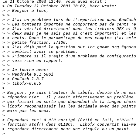
Le 21 Octobre 2003 12:40, vous avez écrit :

>
>
>
>
>
>
>
>
>
>
>
>
>
>
>
>
>
>
>
>
>
>
>
>
>
>
>
>
>