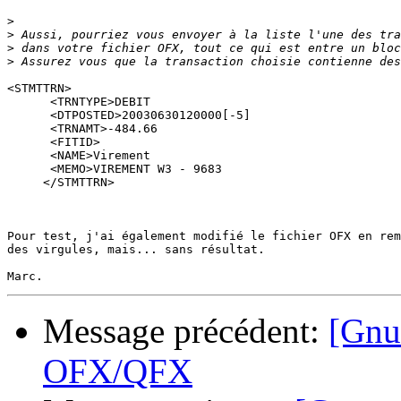
>
>
>
>
<STMTTRN>

      <TRNTYPE>DEBIT

      <DTPOSTED>20030630120000[-5]

      <TRNAMT>-484.66

      <FITID>

      <NAME>Virement

      <MEMO>VIREMENT W3 - 9683 

     </STMTTRN>

Pour test, j'ai également modifié le fichier OFX en rem
des virgules, mais... sans résultat.

Message précédent:
[Gnuc
OFX/QFX