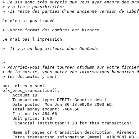
>
>
>
Je n'en ai pas trouvé

>
Je n'ai pas l'impression

>
>
>
>
>
oui, elles y sont

ofx_proc_transaction():

    Account ID : 

    Transaction type: DEBIT: Generic debit

    Date posted: Mon Jun 30 13:00:00 2003 EDT

    Total money amount: -484.66

    # of units: 484.66

    Unit price: 1.00

    Financial institution's ID for this transaction: 

    Name of payee or transaction description: Virement

    Extra transaction information (memo): VIREMENT W3 -