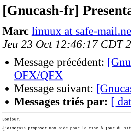
[Gnucash-fr] Presenta
Marc
linuux at safe-mail.ne
Jeu 23 Oct 12:46:17 CDT 
Message précédent:
[Gnuc
OFX/QFX
Message suivant:
[Gnucas
Messages triés par:
[ da
Bonjour,

J'aimerais proposer mon aide pour la mise à jour du sit