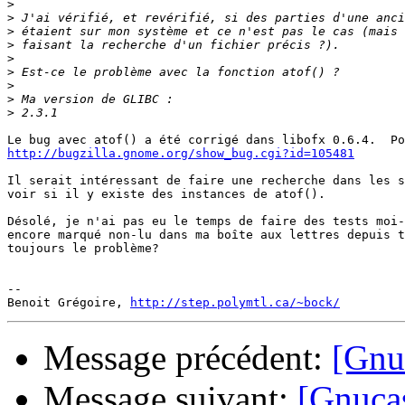
>
>
>
>
>
>
>
>
>
http://bugzilla.gnome.org/show_bug.cgi?id=105481
Il serait intéressant de faire une recherche dans les s
voir si il y existe des instances de atof().

Désolé, je n'ai pas eu le temps de faire des tests moi-
encore marqué non-lu dans ma boîte aux lettres depuis t
toujours le problème?

-- 

Benoit Grégoire, 
http://step.polymtl.ca/~bock/
Message précédent:
[Gnuc
Message suivant:
[Gnucas