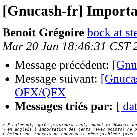
[Gnucash-fr] Import
Benoit Grégoire
bock at st
Mar 20 Jan 18:46:31 CST 
Message précédent:
[Gnuc
Message suivant:
[Gnucas
OFX/QFX
Messages triés par:
[ da
>
>
>