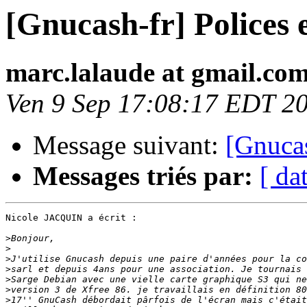
[Gnucash-fr] Polices 
marc.lalaude at gmail.co
Ven 9 Sep 17:08:17 EDT 2
Message suivant:
[Gnucas
Messages triés par:
[ da
Nicole JACQUIN a écrit :

>
>
>
>
>
>
>