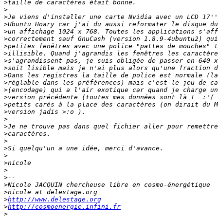
>
>
>
>
>
>
>
>
>
>
>
>
>
>
>
>
>
>
>
>
>
>
>
>
>
>
>
>
http://www.delestage.org
>
http://cosmoenergie.infini.fr
>