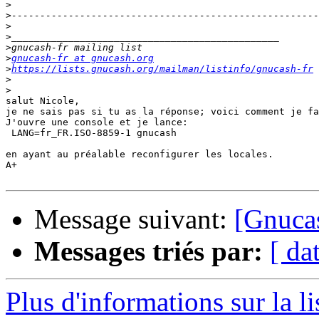
>
>
>
>
>
>
gnucash-fr at gnucash.org
>
https://lists.gnucash.org/mailman/listinfo/gnucash-fr
>
>
salut Nicole,

je ne sais pas si tu as la réponse; voici comment je fa
J'ouvre une console et je lance:

 LANG=fr_FR.ISO-8859-1 gnucash

en ayant au préalable reconfigurer les locales.

A+

Message suivant:
[Gnucas
Messages triés par:
[ da
Plus d'informations sur la l