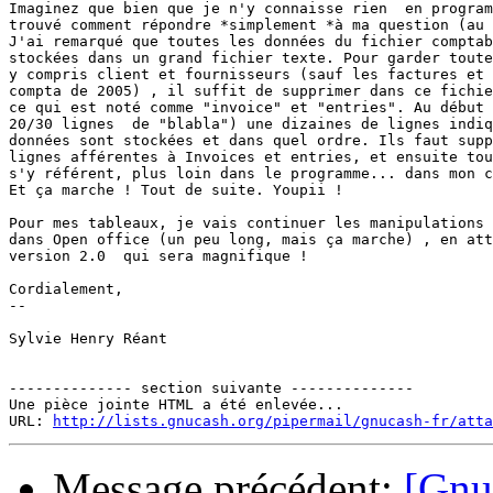
Imaginez que bien que je n'y connaisse rien  en program
trouvé comment répondre *simplement *à ma question (au 
J'ai remarqué que toutes les données du fichier comptab
stockées dans un grand fichier texte. Pour garder toute
y compris client et fournisseurs (sauf les factures et 
compta de 2005) , il suffit de supprimer dans ce fichie
ce qui est noté comme "invoice" et "entries". Au début 
20/30 lignes  de "blabla") une dizaines de lignes indiq
données sont stockées et dans quel ordre. Ils faut supp
lignes afférentes à Invoices et entries, et ensuite tou
s'y référent, plus loin dans le programme... dans mon c
Et ça marche ! Tout de suite. Youpii !

Pour mes tableaux, je vais continuer les manipulations 
dans Open office (un peu long, mais ça marche) , en att
version 2.0  qui sera magnifique ! 

Cordialement,

-- 

Sylvie Henry Réant

-------------- section suivante --------------

Une pièce jointe HTML a été enlevée...

URL: 
http://lists.gnucash.org/pipermail/gnucash-fr/atta
Message précédent:
[Gnu