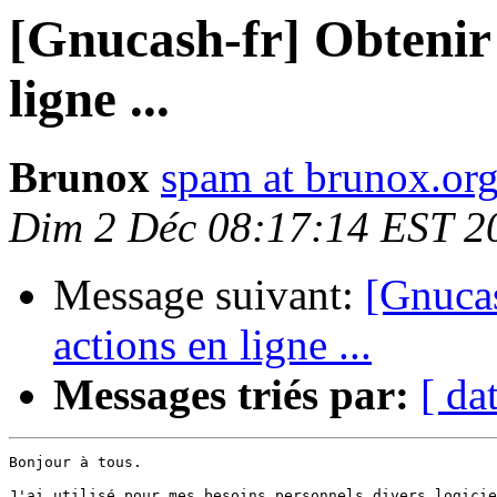
[Gnucash-fr] Obtenir 
ligne ...
Brunox
spam at brunox.or
Dim 2 Déc 08:17:14 EST 2
Message suivant:
[Gnucas
actions en ligne ...
Messages triés par:
[ da
Bonjour à tous.

J'ai utilisé pour mes besoins personnels divers logicie