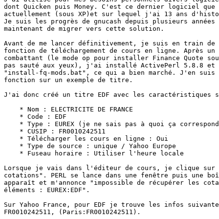
dont Quicken puis Money. C'est ce dernier logiciel que 
actuellement (sous XP)et sur lequel j'ai 13 ans d'histo
Je suis les progrès de gnucash depuis plusieurs années 
maintenant de migrer vers cette solution.

Avant de me lancer définitivement, je suis en train de 
fonction de téléchargement de cours en ligne. Après un 
combattant (le mode op pour installer Finance Quote sou
pas sauté aux yeux), j'ai installé ActivePerl 5.8.8 et 
"install-fq-mods.bat", ce qui a bien marché. J'en suis 
fonction sur un exemple de titre.

J'ai donc créé un titre EDF avec les caractéristiques s
    * Nom : ELECTRICITE DE FRANCE

    * Code : EDF

    * Type : EUREX (je ne sais pas à quoi ça correspond
    * CUSIP : FR0010242511

    * Télécharger les cours en ligne : Oui

    * Type de source : unique / Yahoo Europe

    * Fuseau horaire : Utiliser l'heure locale

Lorsque je vais dans l'éditeur de cours, je clique sur 
cotations". PERL se lance dans une fenêtre puis une boî
apparaît et m'annonce "impossible de récupérer les cota
éléments : EUREX:EDF".

Sur Yahoo France, pour EDF je trouve les infos suivante
FR0010242511, (Paris:FR0010242511).
