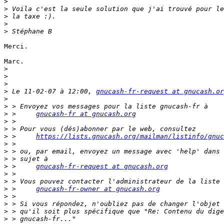
>
>
>
>
>
Merci.

Marc.

>
>
>
>
 Le 11-02-07 à 12:00, 
gnucash-fr-request at gnucash.or
>
>
>
 > 	
gnucash-fr at gnucash.org
>
>
>
 > 	
https://lists.gnucash.org/mailman/listinfo/gnuc
>
>
>
>
 > 	
gnucash-fr-request at gnucash.org
>
>
>
 > 	
gnucash-fr-owner at gnucash.org
>
>
>
>