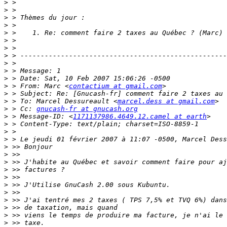
>
>
>
>
>
>
>
>
>
>
>
>
 > From: Marc <
contactium at gmail.com
>
>
 > To: Marcel Dessureault <
marcel.dess at gmail.com
>
 > Cc: 
gnucash-fr at gnucash.org
>
 > Message-ID: <
1171137986.4649.12.camel at earth
>
>
>
>
>
>
>
>
>
>
>
>
>
>