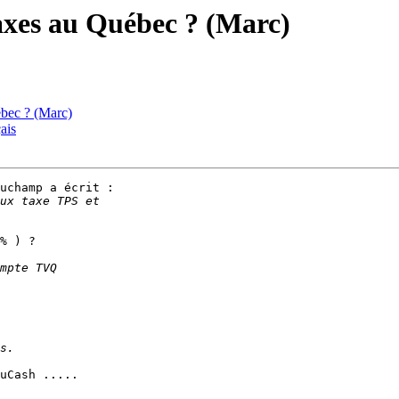
axes au Québec ? (Marc)
ébec ? (Marc)
ais
uchamp a écrit :

% ) ?

uCash .....
