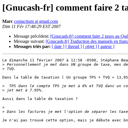
[Gnucash-fr] comment faire 2 t
Marc
contactium at gmail.com
Dim 11 Fév 17:48:29 EST 2007
Message précédent:
[Gnucash-fr] comment faire 2 taxes au Qu
Message suivant:
[Gnucash-fr] Traduction des manuels en franç
Messages triés par:
[ date ]
[ thread ]
[ objet ]
[ auteur ]
Le dimanche 11 février 2007 à 12:58 -0500, Stéphane Bea
>
>
Dans la table de taxation ( Un groupe TPS + TVQ = 13,95
>
>
Aussi dans la table de taxation ?

>
>
Je n'ai pas trouvé cette option, mais je débute avec Gn