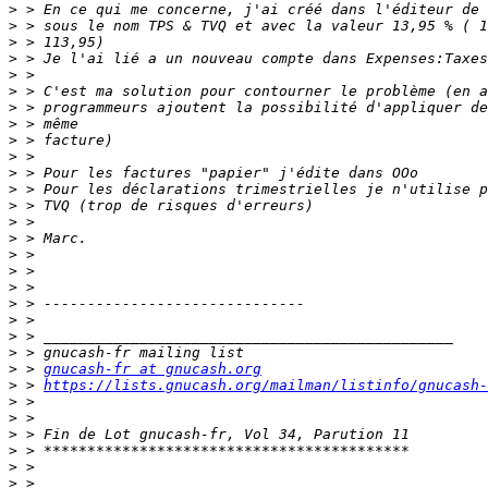
>
>
>
>
>
>
>
>
>
>
>
>
>
>
>
>
>
>
>
>
>
>
>
 > 
gnucash-fr at gnucash.org
>
 > 
https://lists.gnucash.org/mailman/listinfo/gnucash-
>
>
>
>
>
>