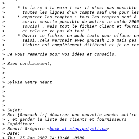
>
>
>
>
>
>
>
>
>
>
>
>
>
>
>
>
>
>
>
>
>
>
>
>
>
>
>
>
 Benoit Grégoire <
bock at step.polymtl.ca
>
>