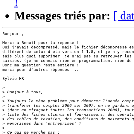
!
Messages triés par:
[ da
Bonjour , 

Merci à Benoît pour la réponse !

Oui j'avais décompressé..mais le fichier décompressé es
différent de celui d ela version 1.1.8, et je n'y recon
sais plus quoi supprimer. je n'ai pas su retrouver les 
saisies. (je ne connais rien en programmation, rien de 
Donc ma question reste entière !

merci pour d'autres réponses ...

Sylvie HR

>
>
>
>
>
>
>
>
>
>
>