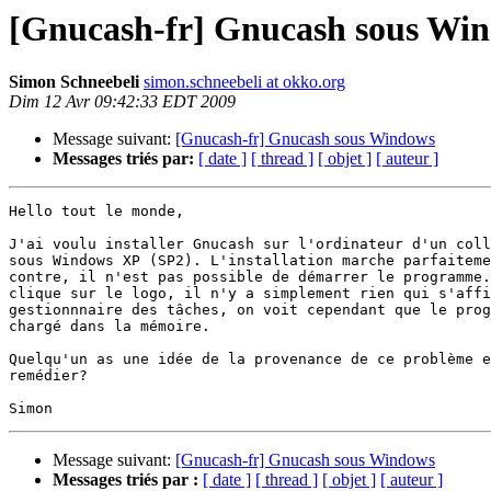
[Gnucash-fr] Gnucash sous Wi
Simon Schneebeli
simon.schneebeli at okko.org
Dim 12 Avr 09:42:33 EDT 2009
Message suivant:
[Gnucash-fr] Gnucash sous Windows
Messages triés par:
[ date ]
[ thread ]
[ objet ]
[ auteur ]
Hello tout le monde,

J'ai voulu installer Gnucash sur l'ordinateur d'un coll
sous Windows XP (SP2). L'installation marche parfaiteme
contre, il n'est pas possible de démarrer le programme.
clique sur le logo, il n'y a simplement rien qui s'affi
gestionnnaire des tâches, on voit cependant que le prog
chargé dans la mémoire.

Quelqu'un as une idée de la provenance de ce problème e
remédier?

Message suivant:
[Gnucash-fr] Gnucash sous Windows
Messages triés par :
[ date ]
[ thread ]
[ objet ]
[ auteur ]