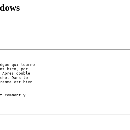
ndows
ègue qui tourne 

nt bien, par 

 Après double 

che. Dans le 

ramme est bien 

t comment y 
