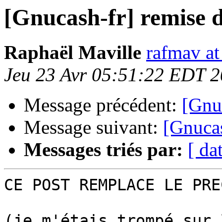
[Gnucash-fr] remise 
Raphaël Maville
rafmav at
Jeu 23 Avr 05:51:22 EDT 
Message précédent:
[Gnu
Message suivant:
[Gnucas
Messages triés par:
[ da
CE POST REMPLACE LE PRE
(je m'étais trompé sur 