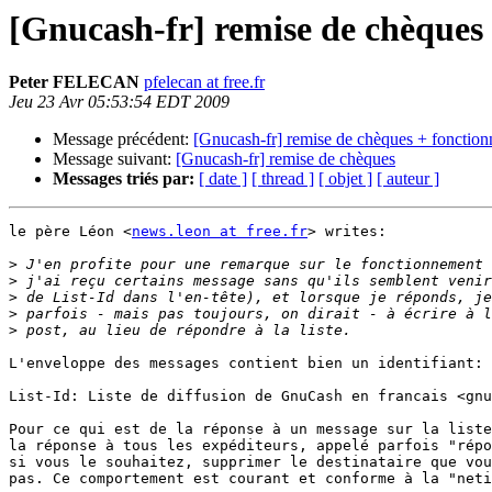
[Gnucash-fr] remise de chèques 
Peter FELECAN
pfelecan at free.fr
Jeu 23 Avr 05:53:54 EDT 2009
Message précédent:
[Gnucash-fr] remise de chèques + fonctionn
Message suivant:
[Gnucash-fr] remise de chèques
Messages triés par:
[ date ]
[ thread ]
[ objet ]
[ auteur ]
le père Léon <
news.leon at free.fr
> writes:

>
>
>
>
>
L'enveloppe des messages contient bien un identifiant:

List-Id: Liste de diffusion de GnuCash en francais <gnu
Pour ce qui est de la réponse à un message sur la liste
la réponse à tous les expéditeurs, appelé parfois "répo
si vous le souhaitez, supprimer le destinataire que vou
pas. Ce comportement est courant et conforme à la "neti