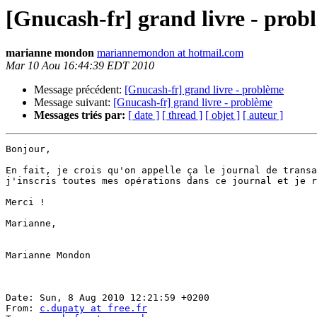
[Gnucash-fr] grand livre - prob
marianne mondon
mariannemondon at hotmail.com
Mar 10 Aou 16:44:39 EDT 2010
Message précédent:
[Gnucash-fr] grand livre - problème
Message suivant:
[Gnucash-fr] grand livre - problème
Messages triés par:
[ date ]
[ thread ]
[ objet ]
[ auteur ]
Bonjour, 

En fait, je crois qu'on appelle ça le journal de transa
j'inscris toutes mes opérations dans ce journal et je r
Merci !

Marianne, 

Marianne Mondon

Date: Sun, 8 Aug 2010 12:21:59 +0200

From: 
c.dupaty at free.fr