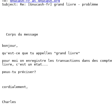
To: 
gnucash-fr at gnucash.org
Subject: Re: [Gnucash-fr] grand livre - problème

  Corps du message

bonjour,

qu'est-ce que tu appelles "grand livre"

pour moi on enregistre les transactions dans des compte
livre, c'est un état...

peux-tu préciser?

cordialement,

Charles
