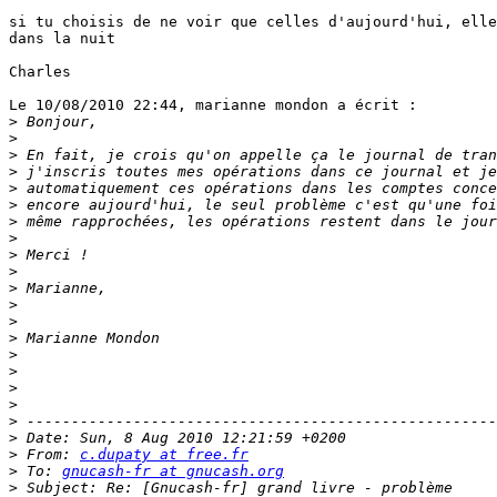
si tu choisis de ne voir que celles d'aujourd'hui, elle
dans la nuit

Charles

Le 10/08/2010 22:44, marianne mondon a écrit :

>
>
>
>
>
>
>
>
>
>
>
>
>
>
>
>
>
>
>
>
>
 From: 
c.dupaty at free.fr
>
 To: 
gnucash-fr at gnucash.org
>