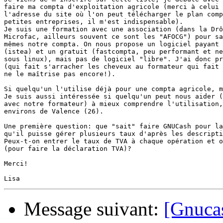
faire ma compta d'exploitation agricole (merci à celui 
l'adresse du site où l'on peut télécharger le plan comp
petites entreprises, il m'est indispensable).

Je suis une formation avec une association (dans la Drô
Microfac, ailleurs souvent ce sont les "AFOCG") pour sa
mêmes notre compta. On nous propose un logiciel payant 
(istea) et un gratuit (fastcompta, peu performant et ne
sous linux), mais pas de logiciel "libre". J'ai donc pr
(qui fait s'arracher les cheveux au formateur qui fait 
ne le maîtrise pas encore!).

Si quelqu'un l'utilise déjà pour une compta agricole, m
Je suis aussi intéressée si quelqu'un peut nous aider (
avec notre formateur) à mieux comprendre l'utilisation,
environs de Valence (26).

Une première question: que "sait" faire GNUCash pour la
qu'il puisse gérer plusieurs taux d'après les descripti
Peux-t-on entrer le taux de TVA à chaque opération et o
(pour faire la déclaration TVA)?

Merci!

Message suivant:
[Gnucas