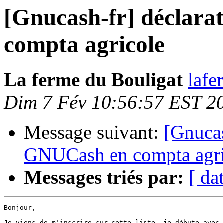
[Gnucash-fr] déclar
compta agricole
La ferme du Bouligat
lafe
Dim 7 Fév 10:56:57 EST 2
Message suivant:
[Gnucas
GNUCash en compta agri
Messages triés par:
[ da
Bonjour,

Je viens de m'inscrire sur cette liste, je débute avec 