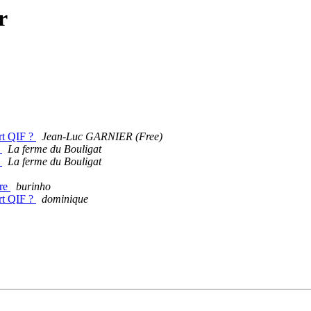
r
rt QIF ?
Jean-Luc GARNIER (Free)
e
La ferme du Bouligat
e
La ferme du Bouligat
ire
burinho
rt QIF ?
dominique