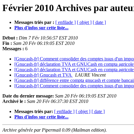
Février 2010 Archives par auteu
Messages triés par :
[ enfilade ]
[ objet ]
[ date ]
Plus d'infos sur cette liste...
Début :
Dim 7 Fév 10:56:57 EST 2010
Fin :
Sam 20 Fév 06:19:05 EST 2010
Messages :
6
[Gnucash-fr] Comment consolider des comptes issus d'un impo
[Gnucash-fr] déclaration TVA et GNUCash en compta agricol
[Gnucash-fr] déclaration TVA et GNUCash en compta agricol
[Gnucash-fr] Gnucash et TVA
LAURE Vincent
[Gnucash-fr] différence entre compta gnucash et compte banca
[Gnucash-fr] Comment consolider des comptes issus d'un impo
Date du dernier message:
Sam 20 Fév 06:19:05 EST 2010
Archivé le :
Sam 20 Fév 06:37:30 EST 2010
Messages triés par:
[ enfilade ]
[ objet ]
[ date ]
Plus d'infos sur cette liste...
Archive générée par Pipermail 0.09 (Mailman edition).