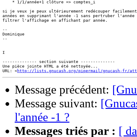
    * 1/1/année+1 clôture => comptes_i

si je veux je peux ultérieurement redécouper facilement
années en supprimant l'année -1 sans pertruber l'année 
filtrer l'affichage en affichant par année.

-- 

Dominique

-- 

I

-------------- section suivante --------------

Une pièce jointe HTML a été nettoyée...

URL: <
http://lists.gnucash.org/pipermail/gnucash-fr/att
Message précédent:
[Gnuc
Message suivant:
[Gnuca
l'année -1 ?
Messages triés par :
[ da