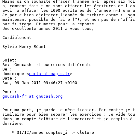
Mains si on souhaite effacer l'année n-1, après six moi
n, comment fait t-on sans effacer les écritures de l'an
avoir à effacer les 1000 écritures de l'année n-1 une à
Je parle bien d'effacer l'année du fichier comme il sem
maintenant possible de faire (?), et non pas de n'affic
par filtrage. Et merci pour la réponse.

Une excellente année 2011 à vous tous,

Cordialement

Sylvie Henry Réant

Sujet:

Re: [Gnucash-fr] exercices différents

De :

dominique <
corfa at magic.fr
>

Date :

Sun, 09 Jan 2011 09:46:27 +0100

gnucash-fr at gnucash.org
Pour ma part, je garde le même fichier. Par contre je f
similaire pour bien séparer les exercices : Je vide tou
dans un compte "clôture de l'exercice" et je remplis à 
derrière.

    * 31/12/année comptes_i => clôture
