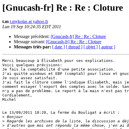
[Gnucash-fr] Re : Re : Cloture
t.m
t.mykolas at yahoo.fr
Lun 19 Sep 10:24:35 EDT 2011
Message précédent:
[Gnucash-fr] Re : Re : Cloture
Message suivant:
[Gnucash-fr] Re : Re : Cloture
Messages triés par:
[ date ]
[ thread ]
[ objet ]
[ auteur ]
Merci beaucoup à Élisabeth pour ses explications.

Voici quelques précisions:

Je fais la comptabilité d'une petite association.

J'ai quitté windows et EBP (compta5) pour linux et gnuc
Je suis assez satisfait.

J'ai fait la clôture comme l'indique Élisabeth, mais je
comment essayer l'export des comptes avec le solde. San
n'y a pas de problème. Le report à la main n'est pas tr
Cordialement,

Michel

Le 13/09/2011 10:20, La ferme du Bouligat a écrit :

>
>
>