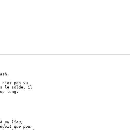
ash.

 n'ai pas vu 

s le solde, il 

op long.
