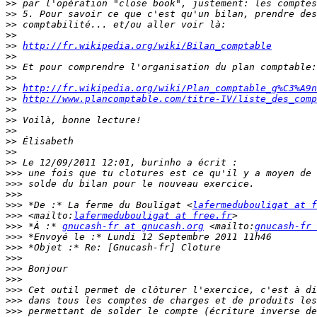
>>
>>
>>
>>
>>
http://fr.wikipedia.org/wiki/Bilan_comptable
>>
>>
>>
>>
http://fr.wikipedia.org/wiki/Plan_comptable_g%C3%A9n
>>
http://www.plancomptable.com/titre-IV/liste_des_comp
>>
>>
>>
>>
>>
>>
>>>
>>>
>>>
>>>
 *De :* La ferme du Bouligat <
lafermedubouligat at f
>>>
 <mailto:
lafermedubouligat at free.fr
>>>
 *À :* 
gnucash-fr at gnucash.org
 <mailto:
gnucash-fr 
>>>
>>>
>>>
>>>
>>>
>>>
>>>
>>>