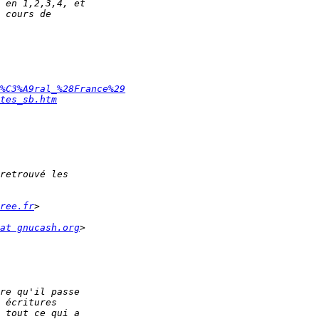
%C3%A9ral_%28France%29
tes_sb.htm
ree.fr
at gnucash.org