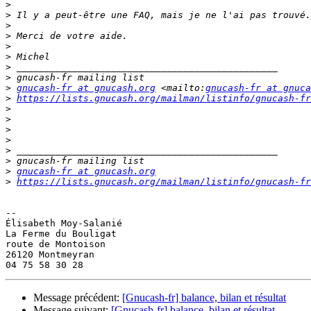
>
>
>
>
>
>
>
>
>
gnucash-fr at gnucash.org
 <mailto:
gnucash-fr at gnuca
>
https://lists.gnucash.org/mailman/listinfo/gnucash-fr
>
>
>
>
>
>
>
gnucash-fr at gnucash.org
>
https://lists.gnucash.org/mailman/listinfo/gnucash-fr
-- 

Élisabeth Moy-Salanié

La Ferme du Bouligat

route de Montoison

26120 Montmeyran

Message précédent:
[Gnucash-fr] balance, bilan et résultat
Message suivant:
[Gnucash-fr] balance, bilan et résultat