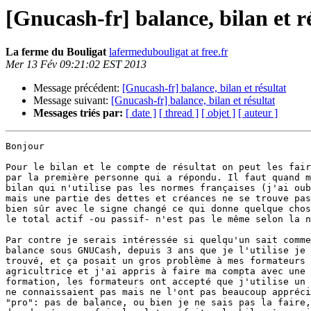
[Gnucash-fr] balance, bilan et r
La ferme du Bouligat
lafermedubouligat at free.fr
Mer 13 Fév 09:21:02 EST 2013
Message précédent:
[Gnucash-fr] balance, bilan et résultat
Message suivant:
[Gnucash-fr] balance, bilan et résultat
Messages triés par:
[ date ]
[ thread ]
[ objet ]
[ auteur ]
Bonjour

Pour le bilan et le compte de résultat on peut les fair
par la première personne qui a répondu. Il faut quand m
bilan qui n'utilise pas les normes françaises (j'ai oub
mais une partie des dettes et créances ne se trouve pas
bien sûr avec le signe changé ce qui donne quelque chos
le total actif -ou passif- n'est pas le même selon la n
Par contre je serais intéressée si quelqu'un sait comme
balance sous GNUCash, depuis 3 ans que je l'utilise je 
trouvé, et ça posait un gros problème à mes formateurs 
agricultrice et j'ai appris à faire ma compta avec une 
formation, les formateurs ont accepté que j'utilise un 
ne connaissaient pas mais ne l'ont pas beaucoup appréci
"pro": pas de balance, ou bien je ne sais pas la faire,