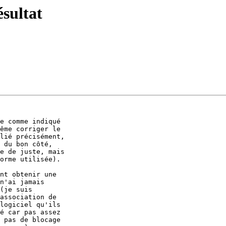
ésultat
e comme indiqué 

ême corriger le 

lié précisément, 

 du bon côté, 

e de juste, mais 

orme utilisée).

nt obtenir une 

n'ai jamais 

(je suis 

association de 

logiciel qu'ils 

é car pas assez 

 pas de blocage 
