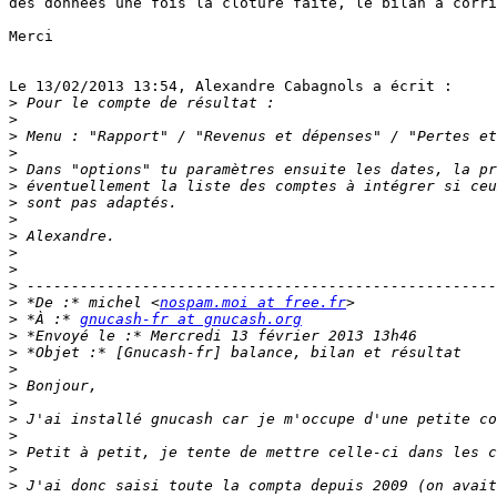
des données une fois la cloture faite, le bilan à corri
Merci

Le 13/02/2013 13:54, Alexandre Cabagnols a écrit :

>
>
>
>
>
>
>
>
>
>
>
>
>
 *De :* michel <
nospam.moi at free.fr
>
 *À :* 
gnucash-fr at gnucash.org
>
>
>
>
>
>
>
>
>
>