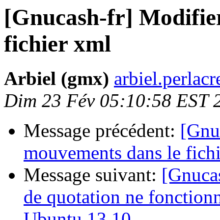
[Gnucash-fr] Modifie
fichier xml
Arbiel (gmx)
arbiel.perlac
Dim 23 Fév 05:10:58 EST 
Message précédent:
[Gnuc
mouvements dans le fich
Message suivant:
[Gnucas
de quotation ne fonctionn
Ubuntu 13.10...