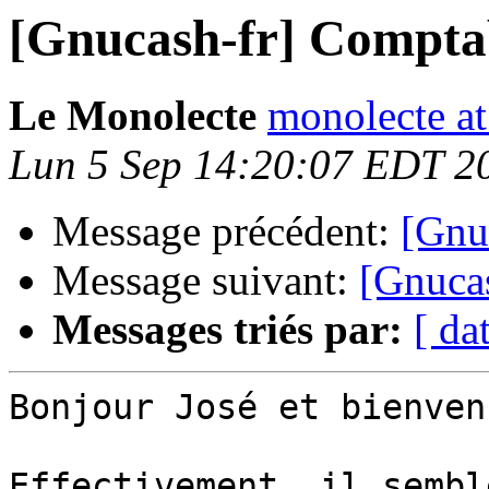
[Gnucash-fr] Comptabi
Le Monolecte
monolecte a
Lun 5 Sep 14:20:07 EDT 2
Message précédent:
[Gnuc
Message suivant:
[Gnucas
Messages triés par:
[ da
Bonjour José et bienvenu
Effectivement, il sembl