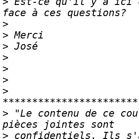
>
 Est-ce qu'il y a ici 
>
>
>
>
>
>
>
>
 "Le contenu de ce cou
>
 confidentiels. Ils s'