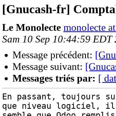
[Gnucash-fr] Comptabi
Le Monolecte
monolecte a
Sam 10 Sep 10:44:59 EDT
Message précédent:
[Gnuc
Message suivant:
[Gnucas
Messages triés par:
[ da
En passant, toujours su
que niveau logiciel, il 
semble que Odoo remplis