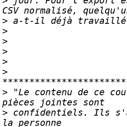
>
 jour. Pour l'export e
>
>
>
>
>
>
>
 "Le contenu de ce cou
>
 confidentiels. Ils s'