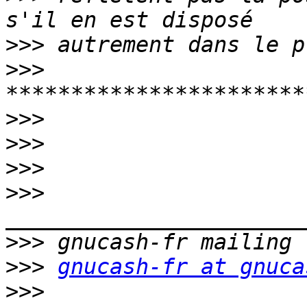
>>>
>>>
>>>
>>>
>>>
>>>
>>>
>>>
gnucash-fr at gnuca
>>>