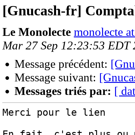
[Gnucash-fr] Comptabi
Le Monolecte
monolecte a
Mar 27 Sep 12:23:53 EDT 
Message précédent:
[Gnuc
Message suivant:
[Gnucas
Messages triés par:
[ da
Merci pour le lien

En fait, c'est plus ou 