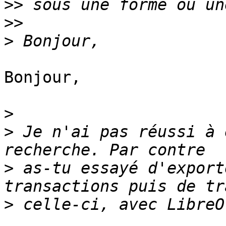
>>
>>
>
Bonjour,

>
>
 Je n'ai pas réussi à 
>
 as-tu essayé d'export
>