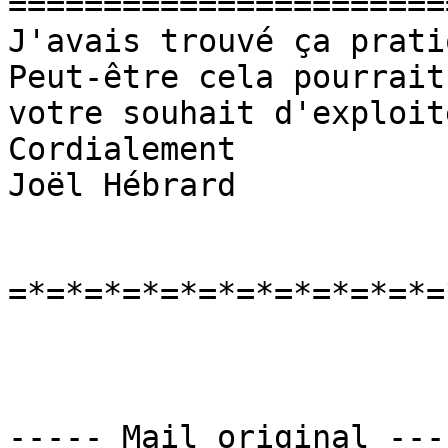
=======================
J'avais trouvé ça pratiq
Peut-être cela pourrait
votre souhait d'exploit
Cordialement

Joël Hébrard

=*=*=*=*=*=*=*=*=*=*=*=
----- Mail original ----