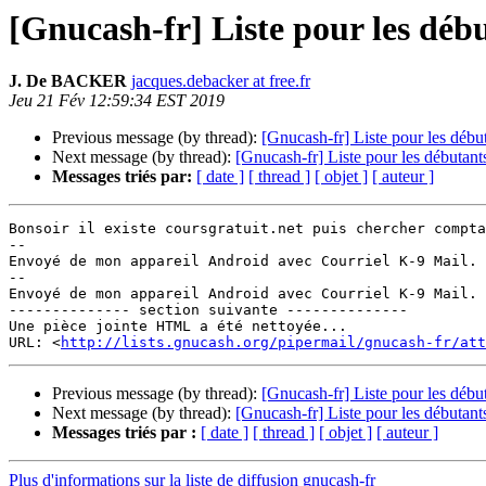
[Gnucash-fr] Liste pour les déb
J. De BACKER
jacques.debacker at free.fr
Jeu 21 Fév 12:59:34 EST 2019
Previous message (by thread):
[Gnucash-fr] Liste pour les débu
Next message (by thread):
[Gnucash-fr] Liste pour les débutant
Messages triés par:
[ date ]
[ thread ]
[ objet ]
[ auteur ]
Bonsoir il existe coursgratuit.net puis chercher compta
-- 

Envoyé de mon appareil Android avec Courriel K-9 Mail. 
-- 

Envoyé de mon appareil Android avec Courriel K-9 Mail. 
-------------- section suivante --------------

Une pièce jointe HTML a été nettoyée...

URL: <
http://lists.gnucash.org/pipermail/gnucash-fr/att
Previous message (by thread):
[Gnucash-fr] Liste pour les débu
Next message (by thread):
[Gnucash-fr] Liste pour les débutant
Messages triés par :
[ date ]
[ thread ]
[ objet ]
[ auteur ]
Plus d'informations sur la liste de diffusion gnucash-fr