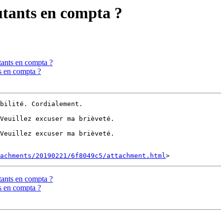
utants en compta ?
tants en compta ?
s en compta ?
bilité. Cordialement.

Veuillez excuser ma brièveté.

Veuillez excuser ma brièveté.

achments/20190221/6f8049c5/attachment.html
tants en compta ?
s en compta ?