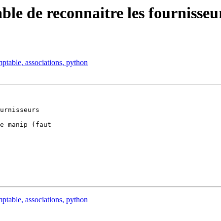
ble de reconnaitre les fournisseu
ptable, associations, python
urnisseurs

e manip (faut 

ptable, associations, python