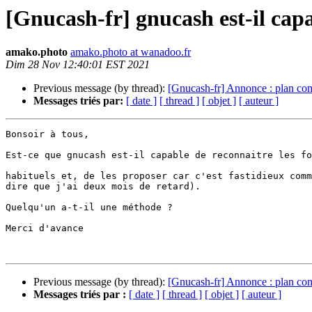
[Gnucash-fr] gnucash est-il capa
amako.photo
amako.photo at wanadoo.fr
Dim 28 Nov 12:40:01 EST 2021
Previous message (by thread):
[Gnucash-fr] Annonce : plan com
Messages triés par:
[ date ]
[ thread ]
[ objet ]
[ auteur ]
Bonsoir à tous,

Est-ce que gnucash est-il capable de reconnaitre les fo
habituels et, de les proposer car c'est fastidieux comm
dire que j'ai deux mois de retard).

Quelqu'un a-t-il une méthode ?

Merci d'avance

Previous message (by thread):
[Gnucash-fr] Annonce : plan com
Messages triés par :
[ date ]
[ thread ]
[ objet ]
[ auteur ]