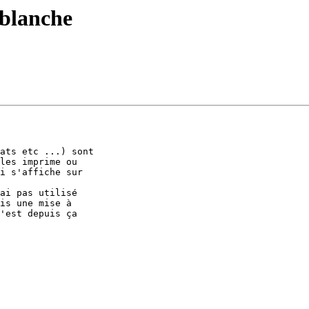
 blanche
ats etc ...) sont 

les imprime ou 

i s'affiche sur 

ai pas utilisé 

is une mise à 

'est depuis ça 
