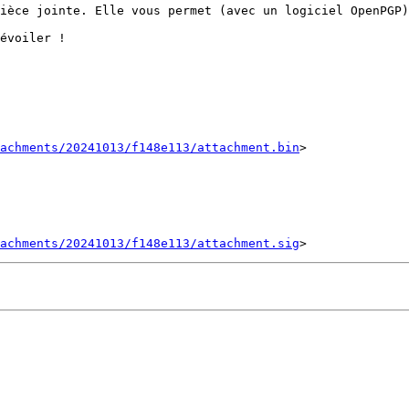
ièce jointe. Elle vous permet (avec un logiciel OpenPGP)
évoiler !

tachments/20241013/f148e113/attachment.bin
>

tachments/20241013/f148e113/attachment.sig