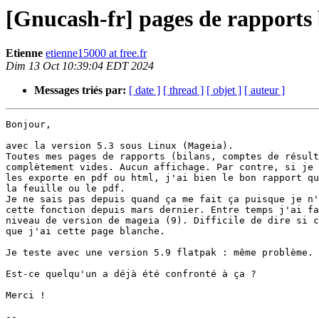
[Gnucash-fr] pages de rapports
Etienne
etienne15000 at free.fr
Dim 13 Oct 10:39:04 EDT 2024
Messages triés par:
[ date ]
[ thread ]
[ objet ]
[ auteur ]
Bonjour,

avec la version 5.3 sous Linux (Mageia).

Toutes mes pages de rapports (bilans, comptes de résult
complètement vides. Aucun affichage. Par contre, si je 
les exporte en pdf ou html, j'ai bien le bon rapport qu
la feuille ou le pdf.

Je ne sais pas depuis quand ça me fait ça puisque je n'
cette fonction depuis mars dernier. Entre temps j'ai fa
niveau de version de mageia (9). Difficile de dire si c
que j'ai cette page blanche.

Je teste avec une version 5.9 flatpak : même problème.

Est-ce quelqu'un a déjà été confronté à ça ?

Merci !

-- 
