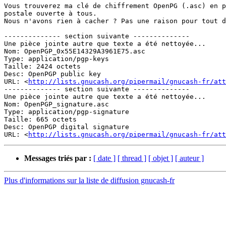
Vous trouverez ma clé de chiffrement OpenPG (.asc) en p
postale ouverte à tous.

Nous n'avons rien à cacher ? Pas une raison pour tout d
-------------- section suivante --------------

Une pièce jointe autre que texte a été nettoyée...

Nom: OpenPGP_0x55E14329A3961E75.asc

Type: application/pgp-keys

Taille: 2424 octets

Desc: OpenPGP public key

URL: <
http://lists.gnucash.org/pipermail/gnucash-fr/at
-------------- section suivante --------------

Une pièce jointe autre que texte a été nettoyée...

Nom: OpenPGP_signature.asc

Type: application/pgp-signature

Taille: 665 octets

Desc: OpenPGP digital signature

URL: <
http://lists.gnucash.org/pipermail/gnucash-fr/at
Messages triés par :
[ date ]
[ thread ]
[ objet ]
[ auteur ]
Plus d'informations sur la liste de diffusion gnucash-fr