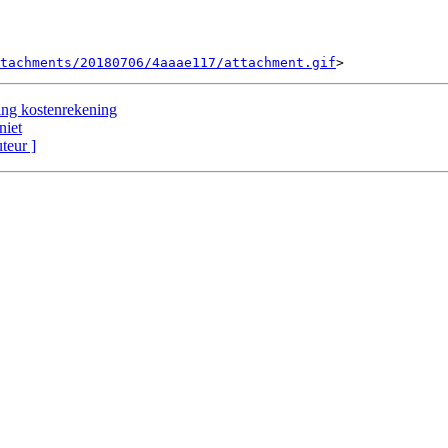
tachments/20180706/4aaae117/attachment.gif
ing kostenrekening
niet
uteur ]