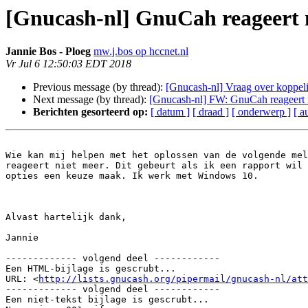
[Gnucash-nl] GnuCah reageert 
Jannie Bos - Ploeg
mw.j.bos op hccnet.nl
Vr Jul 6 12:50:03 EDT 2018
Previous message (by thread):
[Gnucash-nl] Vraag over koppel
Next message (by thread):
[Gnucash-nl] FW: GnuCah reageert 
Berichten gesorteerd op:
[ datum ]
[ draad ]
[ onderwerp ]
[ a
Wie kan mij helpen met het oplossen van de volgende mel
reageert niet meer. Dit gebeurt als ik een rapport wil 
opties een keuze maak. Ik werk met Windows 10.

Alvast hartelijk dank,

Jannie

------------- volgend deel ------------

Een HTML-bijlage is gescrubt...

URL: <
http://lists.gnucash.org/pipermail/gnucash-nl/att
------------- volgend deel ------------

Een niet-tekst bijlage is gescrubt...
