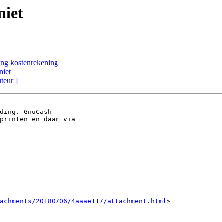
niet
ing kostenrekening
niet
uteur ]
ding: GnuCash

printen en daar via

achments/20180706/4aaae117/attachment.html
>
