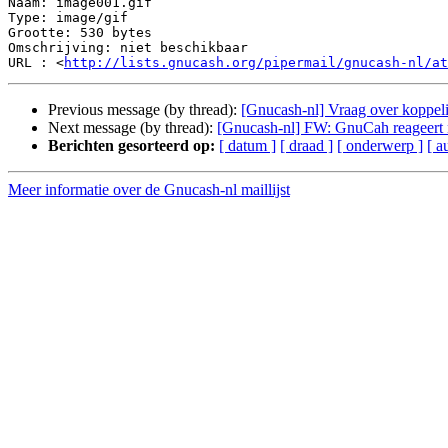
Naam: image001.gif

Type: image/gif

Grootte: 530 bytes

Omschrijving: niet beschikbaar

URL : <
http://lists.gnucash.org/pipermail/gnucash-nl/at
Previous message (by thread):
[Gnucash-nl] Vraag over koppel
Next message (by thread):
[Gnucash-nl] FW: GnuCah reageert 
Berichten gesorteerd op:
[ datum ]
[ draad ]
[ onderwerp ]
[ a
Meer informatie over de Gnucash-nl maillijst