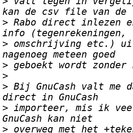
>
 valt tegen in vergeli
>
 Rabo direct inlezen e
>
 omschrijving etc.) ui
>
>
>
 Bij GnuCash valt me d
>
 importeer, mis ik vee
>
 overweg met het +teke