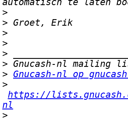
>
>
>
>
>
>
>
Gnucash-nl op gnucash
>
https://lists.gnucash.
nl
>