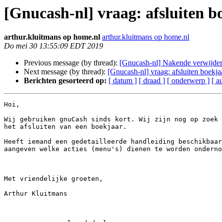
[Gnucash-nl] vraag: afsluiten b
arthur.kluitmans op home.nl
arthur.kluitmans op home.nl
Do mei 30 13:55:09 EDT 2019
Previous message (by thread):
[Gnucash-nl] Nakende verwijder
Next message (by thread):
[Gnucash-nl] vraag: afsluiten boekja
Berichten gesorteerd op:
[ datum ]
[ draad ]
[ onderwerp ]
[ a
Hoi,

Wij gebruiken gnuCash sinds kort. Wij zijn nog op zoek 
het afsluiten van een boekjaar.

Heeft iemand een gedetailleerde handleiding beschikbaar
aangeven welke acties (menu's) dienen te worden onderno
Met vriendelijke groeten,

Arthur Kluitmans
