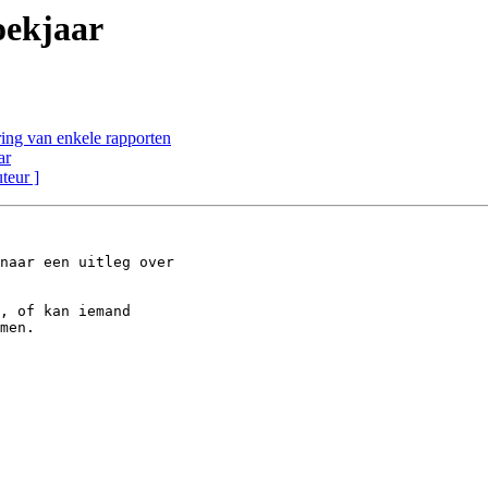
oekjaar
ing van enkele rapporten
ar
uteur ]
naar een uitleg over

, of kan iemand

men.
