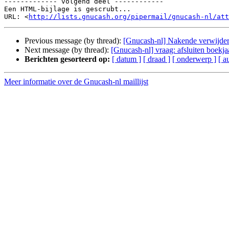
------------- volgend deel ------------

Een HTML-bijlage is gescrubt...

URL: <
http://lists.gnucash.org/pipermail/gnucash-nl/att
Previous message (by thread):
[Gnucash-nl] Nakende verwijder
Next message (by thread):
[Gnucash-nl] vraag: afsluiten boekja
Berichten gesorteerd op:
[ datum ]
[ draad ]
[ onderwerp ]
[ a
Meer informatie over de Gnucash-nl maillijst