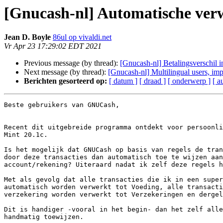
[Gnucash-nl] Automatische verw
Jean D. Boyle
86ul op vivaldi.net
Vr Apr 23 17:29:02 EDT 2021
Previous message (by thread):
[Gnucash-nl] Betalingsverschil 
Next message (by thread):
[Gnucash-nl] Multilingual users, imp
Berichten gesorteerd op:
[ datum ]
[ draad ]
[ onderwerp ]
[ a
Beste gebruikers van GNUCash,

Recent dit uitgebreide programma ontdekt voor persoonli
Mint 20.1c.

Is het mogelijk dat GNUCash op basis van regels de tran
door deze transacties dan automatisch toe te wijzen aan
account/rekening? Uiteraard nadat ik zelf deze regels h
Met als gevolg dat alle transacties die ik in een super
automatisch worden verwerkt tot Voeding, alle transacti
verzekering worden verwerkt tot Verzekeringen en dergel
Dit is handiger -vooral in het begin- dan het zelf alle
handmatig toewijzen.
