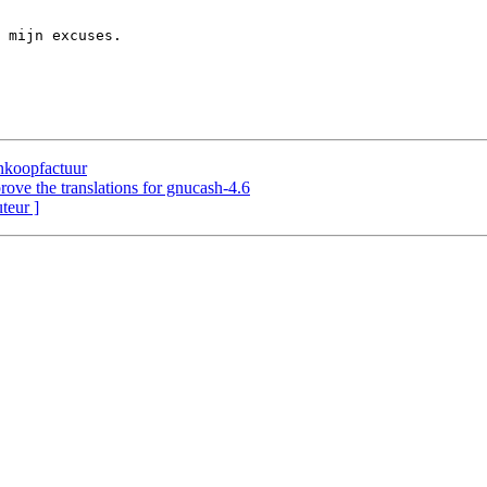
 mijn excuses. 

inkoopfactuur
rove the translations for gnucash-4.6
uteur ]