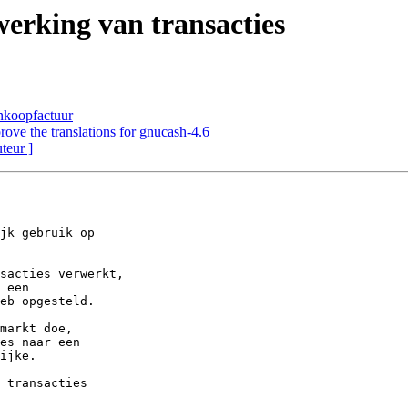
erking van transacties
inkoopfactuur
rove the translations for gnucash-4.6
uteur ]
jk gebruik op 

sacties verwerkt, 

 een 

eb opgesteld.

markt doe, 

es naar een 

ijke.

 transacties 
