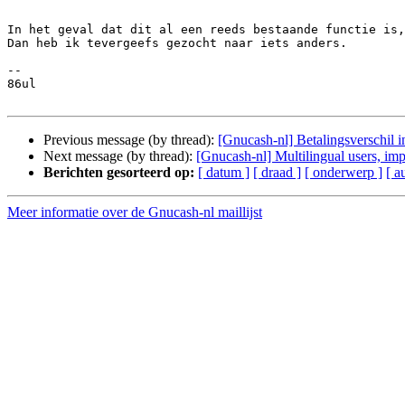
In het geval dat dit al een reeds bestaande functie is,
Dan heb ik tevergeefs gezocht naar iets anders.

-- 

86ul

Previous message (by thread):
[Gnucash-nl] Betalingsverschil 
Next message (by thread):
[Gnucash-nl] Multilingual users, imp
Berichten gesorteerd op:
[ datum ]
[ draad ]
[ onderwerp ]
[ a
Meer informatie over de Gnucash-nl maillijst