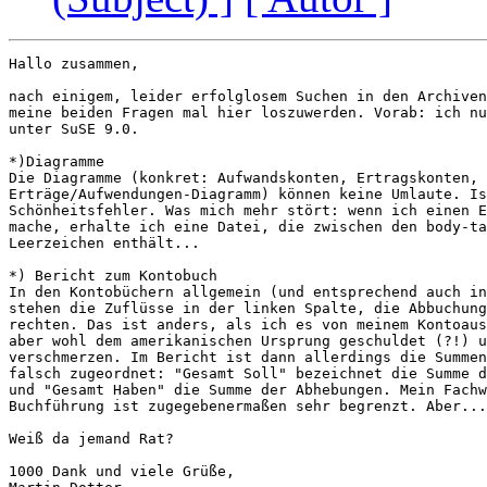
Hallo zusammen,

nach einigem, leider erfolglosem Suchen in den Archiven
meine beiden Fragen mal hier loszuwerden. Vorab: ich nu
unter SuSE 9.0.

*)Diagramme

Die Diagramme (konkret: Aufwandskonten, Ertragskonten,

Erträge/Aufwendungen-Diagramm) können keine Umlaute. Is
Schönheitsfehler. Was mich mehr stört: wenn ich einen E
mache, erhalte ich eine Datei, die zwischen den body-ta
Leerzeichen enthält...

*) Bericht zum Kontobuch

In den Kontobüchern allgemein (und entsprechend auch in
stehen die Zuflüsse in der linken Spalte, die Abbuchung
rechten. Das ist anders, als ich es von meinem Kontoaus
aber wohl dem amerikanischen Ursprung geschuldet (?!) u
verschmerzen. Im Bericht ist dann allerdings die Summen
falsch zugeordnet: "Gesamt Soll" bezeichnet die Summe d
und "Gesamt Haben" die Summe der Abhebungen. Mein Fachw
Buchführung ist zugegebenermaßen sehr begrenzt. Aber...

Weiß da jemand Rat?

1000 Dank und viele Grüße,
