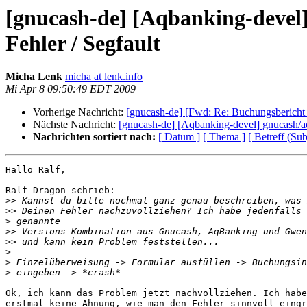
[gnucash-de] [Aqbanking-devel]
Fehler / Segfault
Micha Lenk
micha at lenk.info
Mi Apr 8 09:50:49 EDT 2009
Vorherige Nachricht:
[gnucash-de] [Fwd: Re: Buchungsbericht 
Nächste Nachricht:
[gnucash-de] [Aqbanking-devel] gnucash/aq
Nachrichten sortiert nach:
[ Datum ]
[ Thema ]
[ Betreff (Sub
Hallo Ralf,

Ralf Dragon schrieb:

>>
>>
>
>>
>>
>
>
>
Ok, ich kann das Problem jetzt nachvollziehen. Ich habe
erstmal keine Ahnung, wie man den Fehler sinnvoll eingr