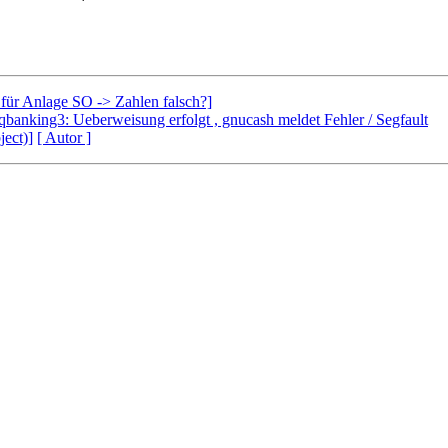
für Anlage SO -> Zahlen falsch?]
banking3: Ueberweisung erfolgt , gnucash meldet Fehler / Segfault
ject)]
[ Autor ]