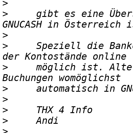
>
>
     gibt es eine Über
>
>
     Speziell die Bank
>
     möglich ist. Alte
>
>
>
>
>